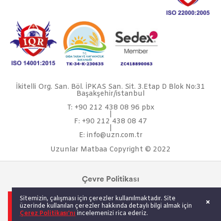
İkitelli Org. San. Böl. İPKAS San. Sit. 3.Etap D Blok No:31
Başakşehir/istanbul
T: +90 212 438 08 96 pbx
|
F: +90 212 438 08 47
|
E: info@uzn.com.tr
Uzunlar Matbaa Copyright © 2022
Çevre Politikası
Sürdürülebilirlik
Sitemizin, çalışması için çerezler kullanılmaktadır. Site
Kariyer
üzerinde kullanılan çerezler hakkında detaylı bilgi almak için
Çerez Politikası’nı
incelemenizi rica ederiz.
KVKK