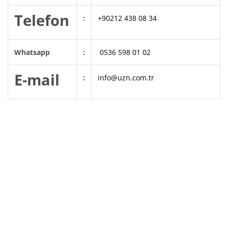
Telefon
:
+90212 438 08 34
Whatsapp
:
0536 598 01 02
E-mail
:
info
@uzn.com.tr