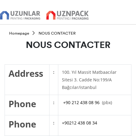
Homepage
NOUS CONTACTER
NOUS CONTACTER
Address
:
100. Yıl Massit Matbaacılar
Sitesi 3. Cadde No:199/A
Bağcılar/istanbul
Phone
:
+90 212 438 08 96
(pbx)
Phone
:
+90212 438 08 34