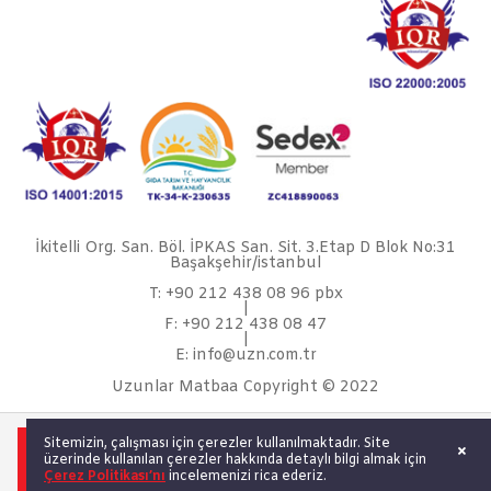
İkitelli Org. San. Böl. İPKAS San. Sit. 3.Etap D Blok No:31
Başakşehir/istanbul
T: +90 212 438 08 96 pbx
|
F: +90 212 438 08 47
|
E: info@uzn.com.tr
Uzunlar Matbaa Copyright © 2022
Sitemizin, çalışması için çerezler kullanılmaktadır. Site
Política de Medio Ambiente
üzerinde kullanılan çerezler hakkında detaylı bilgi almak için
Çerez Politikası’nı
incelemenizi rica ederiz.
PolitiquPolítica de Sostenibilidad